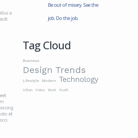
Be out of misery. See the
llus a
job. Do the job.
citi
Tag Cloud
Business
Design Trends
Technology
Lifestyle
Modern
Urban
Video
Work
Youth
eet.
am
piscing
odio et
orci