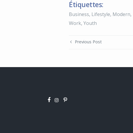
Étiquettes:
Business
,
Lifestyle
,
Modern
,
Work
,
Youth
Previous Post