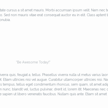
tate cursus a sit amet mauris. Morbi accumsan ipsum velit. Nam nec te
o. Sed non mauris vitae erat consequat auctor eu in elit. Class aptent ta
onubia.
“Be Awesome Today!”
erra quis, feugiat a, tellus. Phasellus viverra nulla ut metus varius laor
Etiam ultricies nisi vel augue. Curabitur ullamcorper ultricies nisi. N
as tempus, tellus eget condimentum rhoncus, sem quam, sit amet adi
c, blandit vel, luctus pulvinar, drerit id, lorem itit. Maecenas nec 
 sapien ut libero venenatis faucibus. Nullam quis ante. Etiam sit amet 