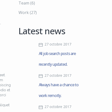
Team
(6)
Work
(27)
,
Latest news
27 octobre 2017
All job search posts are
recently updated.
eet.
27 octobre 2017
am
Always have a chance to
piscing
odio et
work remotly.
orci
liquet
27 octobre 2017