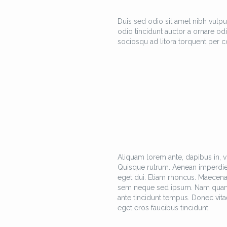
Duis sed odio sit amet nibh vulpu
odio tincidunt auctor a ornare odi
sociosqu ad litora torquent per c
Aliquam lorem ante, dapibus in, viv
Quisque rutrum. Aenean imperdiet. 
eget dui. Etiam rhoncus. Maecen
sem neque sed ipsum. Nam quam nun
ante tincidunt tempus. Donec vitae
eget eros faucibus tincidunt.