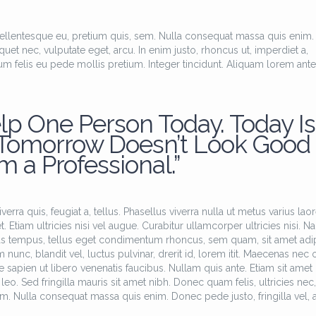
pellentesque eu, pretium quis, sem. Nulla consequat massa quis enim.
iquet nec, vulputate eget, arcu. In enim justo, rhoncus ut, imperdiet a,
tum felis eu pede mollis pretium. Integer tincidunt. Aliquam lorem ante
lp One Person Today. Today Is
 Tomorrow Doesn’t Look Good
’m a Professional.”
erra quis, feugiat a, tellus. Phasellus viverra nulla ut metus varius laor
Etiam ultricies nisi vel augue. Curabitur ullamcorper ultricies nisi. N
as tempus, tellus eget condimentum rhoncus, sem quam, sit amet adi
c, blandit vel, luctus pulvinar, drerit id, lorem itit. Maecenas nec 
 sapien ut libero venenatis faucibus. Nullam quis ante. Etiam sit amet 
leo. Sed fringilla mauris sit amet nibh. Donec quam felis, ultricies nec,
m. Nulla consequat massa quis enim. Donec pede justo, fringilla vel, a