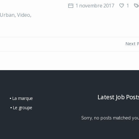
1
1 novembre 2017
Urban
,
Video
,
Next 
Latest Job Post
La marque
Le groupe
Sorry, no posts matched your 