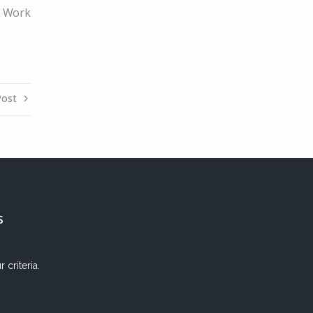
Work
Post
s
criteria.