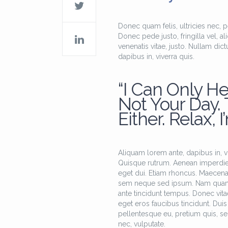
Donec quam felis, ultricies nec, 
Donec pede justo, fringilla vel, al
venenatis vitae, justo. Nullam dic
dapibus in, viverra quis.
“I Can Only He
Not Your Day.
Either. Relax, I
Aliquam lorem ante, dapibus in, viv
Quisque rutrum. Aenean imperdiet. 
eget dui. Etiam rhoncus. Maecen
sem neque sed ipsum. Nam quam nun
ante tincidunt tempus. Donec vitae
eget eros faucibus tincidunt. Duis 
pellentesque eu, pretium quis, se
nec, vulputate.