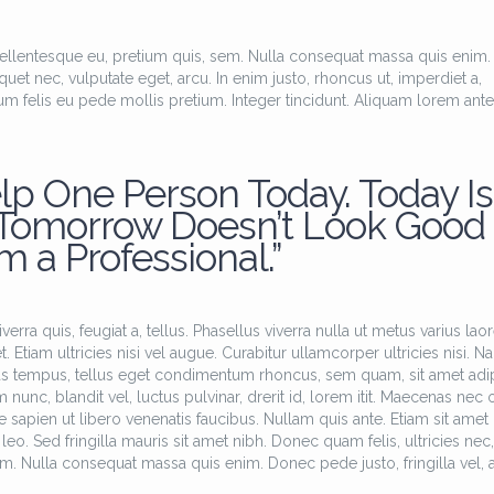
pellentesque eu, pretium quis, sem. Nulla consequat massa quis enim.
iquet nec, vulputate eget, arcu. In enim justo, rhoncus ut, imperdiet a,
tum felis eu pede mollis pretium. Integer tincidunt. Aliquam lorem ante
lp One Person Today. Today Is
 Tomorrow Doesn’t Look Good
’m a Professional.”
erra quis, feugiat a, tellus. Phasellus viverra nulla ut metus varius laor
Etiam ultricies nisi vel augue. Curabitur ullamcorper ultricies nisi. N
as tempus, tellus eget condimentum rhoncus, sem quam, sit amet adi
c, blandit vel, luctus pulvinar, drerit id, lorem itit. Maecenas nec 
 sapien ut libero venenatis faucibus. Nullam quis ante. Etiam sit amet 
leo. Sed fringilla mauris sit amet nibh. Donec quam felis, ultricies nec,
m. Nulla consequat massa quis enim. Donec pede justo, fringilla vel, a