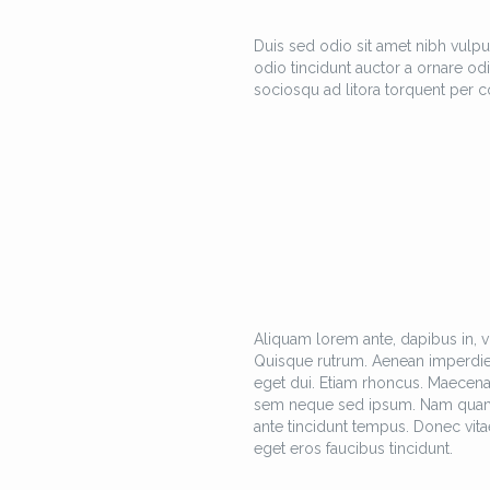
Duis sed odio sit amet nibh vulpu
odio tincidunt auctor a ornare odi
sociosqu ad litora torquent per c
Aliquam lorem ante, dapibus in, viv
Quisque rutrum. Aenean imperdiet. 
eget dui. Etiam rhoncus. Maecen
sem neque sed ipsum. Nam quam nun
ante tincidunt tempus. Donec vitae
eget eros faucibus tincidunt.