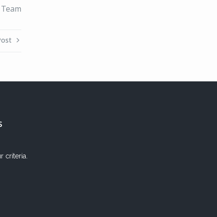
Team
Post
s
criteria.