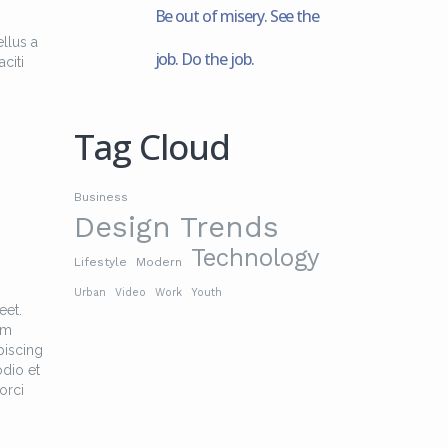
Be out of misery. See the
llus a
job. Do the job.
citi
Tag Cloud
Business
Design Trends
Technology
Lifestyle
Modern
Urban
Video
Work
Youth
eet.
am
piscing
odio et
orci