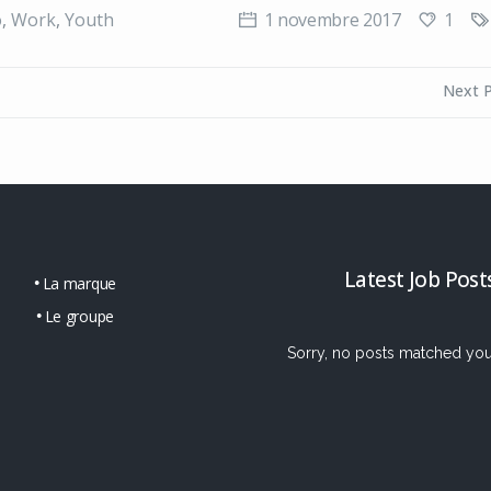
1
o
,
Work
,
Youth
1 novembre 2017
Next 
Latest Job Post
La marque
Le groupe
Sorry, no posts matched your 