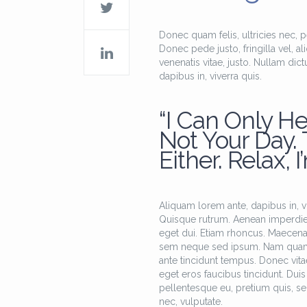
Donec quam felis, ultricies nec, 
Donec pede justo, fringilla vel, al
venenatis vitae, justo. Nullam dic
dapibus in, viverra quis.
“I Can Only He
Not Your Day.
Either. Relax, I
Aliquam lorem ante, dapibus in, viv
Quisque rutrum. Aenean imperdiet. 
eget dui. Etiam rhoncus. Maecen
sem neque sed ipsum. Nam quam nun
ante tincidunt tempus. Donec vitae
eget eros faucibus tincidunt. Duis 
pellentesque eu, pretium quis, se
nec, vulputate.