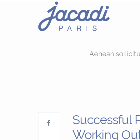
Aenean sollicit
Successful 
Working Out