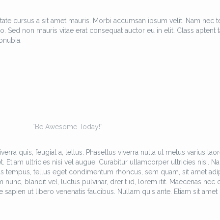
tate cursus a sit amet mauris. Morbi accumsan ipsum velit. Nam nec te
o. Sed non mauris vitae erat consequat auctor eu in elit. Class aptent ta
onubia.
“Be Awesome Today!”
erra quis, feugiat a, tellus. Phasellus viverra nulla ut metus varius laor
Etiam ultricies nisi vel augue. Curabitur ullamcorper ultricies nisi. N
as tempus, tellus eget condimentum rhoncus, sem quam, sit amet adi
c, blandit vel, luctus pulvinar, drerit id, lorem itit. Maecenas nec 
 sapien ut libero venenatis faucibus. Nullam quis ante. Etiam sit amet 