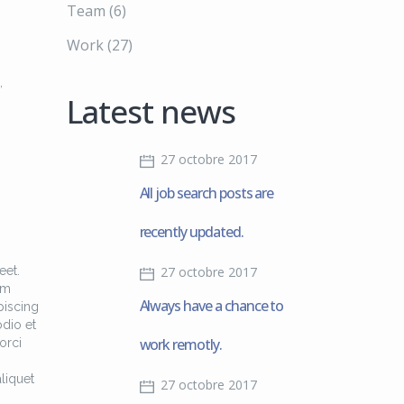
Team
(6)
Work
(27)
,
Latest news
27 octobre 2017
All job search posts are
recently updated.
eet.
27 octobre 2017
am
Always have a chance to
piscing
odio et
work remotly.
orci
liquet
27 octobre 2017