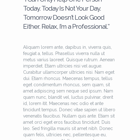
Today. Today Is Not Your Day.
Tomorrow Doesn’t Look Good
Either. Relax, I’m a Professional.”
Aliquam lorem ante, dapibus in, viverra quis,
feugiat a, tellus. Phasellus viverra nulla ut
metus varius laoreet. Quisque rutrum. Aenean
imperdiet. Etiam ultricies nisi vel augue.
Curabitur ullamcorper ultricies nisi. Nam eget
dui. Etiam rhoncus. Maecenas tempus, tellus
eget condimentum rhoncus, sem quam, sit
amet adipiscing sem neque sed ipsum. Nam
quam nunc, blandit vel, luctus pulvinar, drerit
id, lorem itit. Maecenas nec odio et ante
tincidunt tempus. Donec vitae sapien ut libero
venenatis faucibus. Nullam quis ante. Etiam sit
amet orci eget eros faucibus tincidunt. Duis
leo. Sed fringilla mauris sit amet nibh. Donec
quam felis, ultricies nec, pellentesque eu,