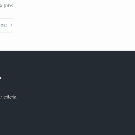
Jobs
Post
s
criteria.