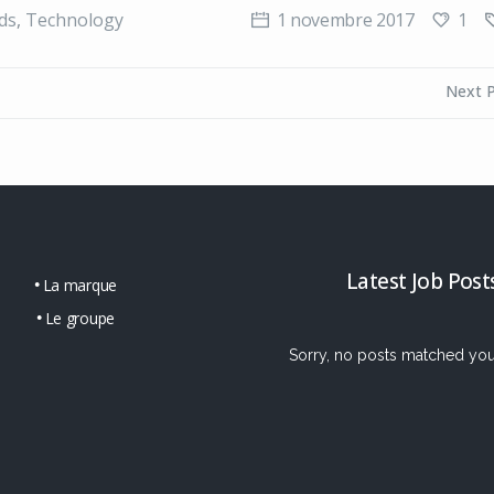
1
ds
,
Technology
1 novembre 2017
Next 
Latest Job Post
La marque
Le groupe
Sorry, no posts matched your 