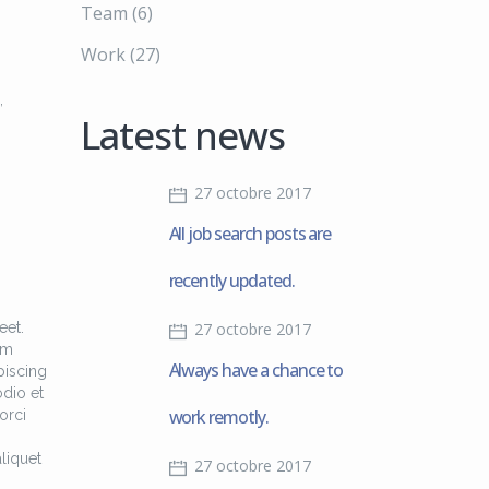
Team
(6)
Work
(27)
,
Latest news
27 octobre 2017
All job search posts are
recently updated.
eet.
27 octobre 2017
am
Always have a chance to
piscing
odio et
work remotly.
orci
liquet
27 octobre 2017