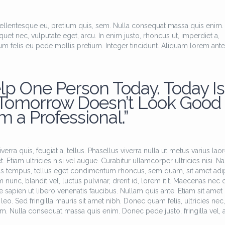
pellentesque eu, pretium quis, sem. Nulla consequat massa quis enim.
iquet nec, vulputate eget, arcu. In enim justo, rhoncus ut, imperdiet a,
tum felis eu pede mollis pretium. Integer tincidunt. Aliquam lorem ante
lp One Person Today. Today Is
 Tomorrow Doesn’t Look Good
’m a Professional.”
erra quis, feugiat a, tellus. Phasellus viverra nulla ut metus varius laor
Etiam ultricies nisi vel augue. Curabitur ullamcorper ultricies nisi. N
as tempus, tellus eget condimentum rhoncus, sem quam, sit amet adi
c, blandit vel, luctus pulvinar, drerit id, lorem itit. Maecenas nec 
 sapien ut libero venenatis faucibus. Nullam quis ante. Etiam sit amet 
leo. Sed fringilla mauris sit amet nibh. Donec quam felis, ultricies nec,
m. Nulla consequat massa quis enim. Donec pede justo, fringilla vel, a