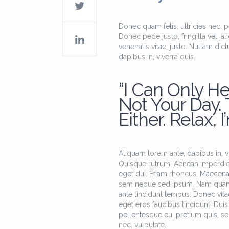
Donec quam felis, ultricies nec, 
Donec pede justo, fringilla vel, al
venenatis vitae, justo. Nullam dic
dapibus in, viverra quis.
“I Can Only He
Not Your Day.
Either. Relax, I
Aliquam lorem ante, dapibus in, viv
Quisque rutrum. Aenean imperdiet. 
eget dui. Etiam rhoncus. Maecen
sem neque sed ipsum. Nam quam nun
ante tincidunt tempus. Donec vitae
eget eros faucibus tincidunt. Duis 
pellentesque eu, pretium quis, se
nec, vulputate.