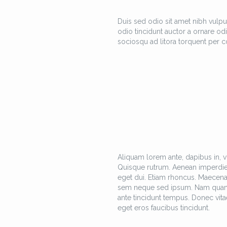
Duis sed odio sit amet nibh vulpu
odio tincidunt auctor a ornare odi
sociosqu ad litora torquent per c
Aliquam lorem ante, dapibus in, viv
Quisque rutrum. Aenean imperdiet. 
eget dui. Etiam rhoncus. Maecen
sem neque sed ipsum. Nam quam nun
ante tincidunt tempus. Donec vitae
eget eros faucibus tincidunt.