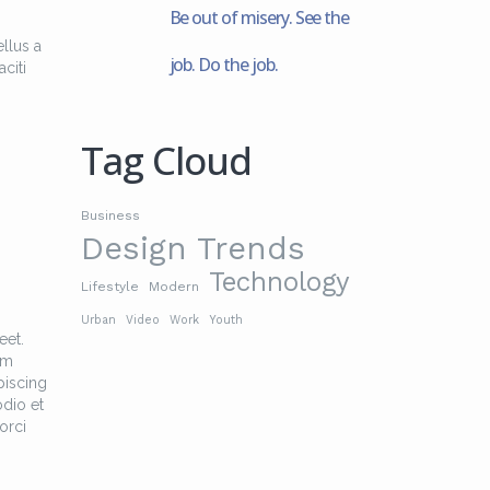
Be out of misery. See the
llus a
job. Do the job.
citi
Tag Cloud
Business
Design Trends
Technology
Lifestyle
Modern
Urban
Video
Work
Youth
eet.
am
piscing
odio et
orci