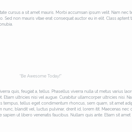
tate cursus a sit amet mauris. Morbi accumsan ipsum velit. Nam nec te
o. Sed non mauris vitae erat consequat auctor eu in elit. Class aptent ta
onubia.
“Be Awesome Today!”
erra quis, feugiat a, tellus. Phasellus viverra nulla ut metus varius laor
Etiam ultricies nisi vel augue. Curabitur ullamcorper ultricies nisi. N
as tempus, tellus eget condimentum rhoncus, sem quam, sit amet adi
c, blandit vel, luctus pulvinar, drerit id, lorem itit. Maecenas nec 
 sapien ut libero venenatis faucibus. Nullam quis ante. Etiam sit amet 