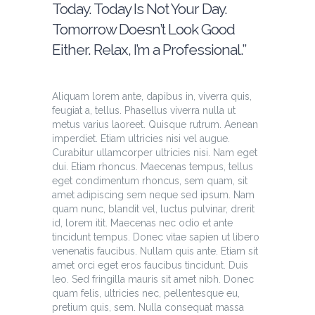
Today. Today Is Not Your Day.
Tomorrow Doesn’t Look Good
Either. Relax, I’m a Professional.”
Aliquam lorem ante, dapibus in, viverra quis,
feugiat a, tellus. Phasellus viverra nulla ut
metus varius laoreet. Quisque rutrum. Aenean
imperdiet. Etiam ultricies nisi vel augue.
Curabitur ullamcorper ultricies nisi. Nam eget
dui. Etiam rhoncus. Maecenas tempus, tellus
eget condimentum rhoncus, sem quam, sit
amet adipiscing sem neque sed ipsum. Nam
quam nunc, blandit vel, luctus pulvinar, drerit
id, lorem itit. Maecenas nec odio et ante
tincidunt tempus. Donec vitae sapien ut libero
venenatis faucibus. Nullam quis ante. Etiam sit
amet orci eget eros faucibus tincidunt. Duis
leo. Sed fringilla mauris sit amet nibh. Donec
quam felis, ultricies nec, pellentesque eu,
pretium quis, sem. Nulla consequat massa