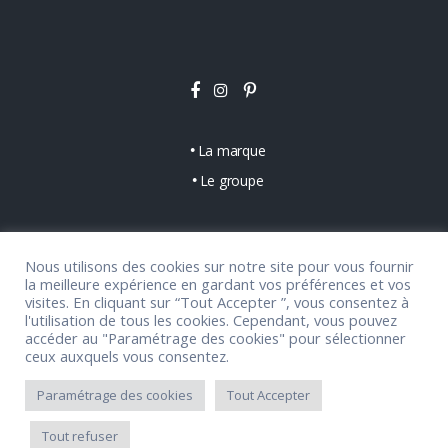
La marque
Le groupe
Latest Job Posts
Nous utilisons des cookies sur notre site pour vous fournir
la meilleure expérience en gardant vos préférences et vos
visites. En cliquant sur “Tout Accepter ”, vous consentez à
l'utilisation de tous les cookies. Cependant, vous pouvez
Sorry, no posts matched your criteria.
accéder au "Paramétrage des cookies" pour sélectionner
ceux auxquels vous consentez.
Paramétrage des cookies
Tout Accepter
Tout refuser