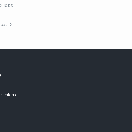
Jobs
Post
s
criteria.