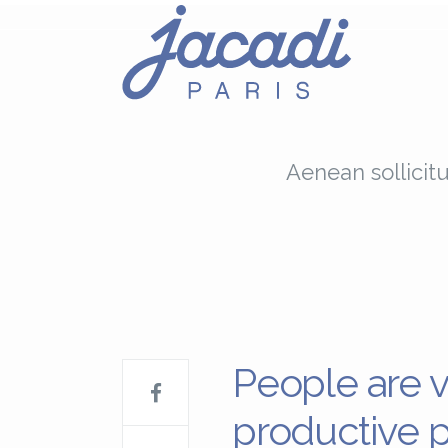
Aenean sollicit
People are v
productive 