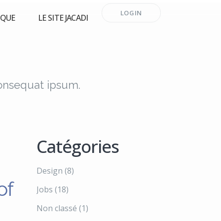
LOGIN
RQUE
LE SITE JACADI
consequat ipsum.
Catégories
Design
(8)
of
Jobs
(18)
Non classé
(1)