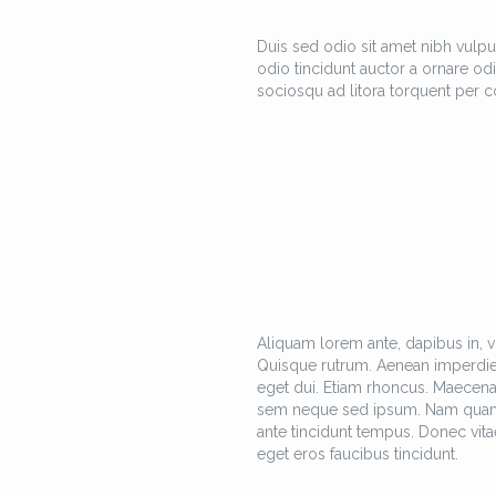
Duis sed odio sit amet nibh vulpu
odio tincidunt auctor a ornare odi
sociosqu ad litora torquent per c
Aliquam lorem ante, dapibus in, viv
Quisque rutrum. Aenean imperdiet. 
eget dui. Etiam rhoncus. Maecen
sem neque sed ipsum. Nam quam nun
ante tincidunt tempus. Donec vitae
eget eros faucibus tincidunt.