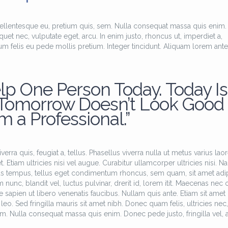
pellentesque eu, pretium quis, sem. Nulla consequat massa quis enim.
iquet nec, vulputate eget, arcu. In enim justo, rhoncus ut, imperdiet a,
tum felis eu pede mollis pretium. Integer tincidunt. Aliquam lorem ante
lp One Person Today. Today Is
 Tomorrow Doesn’t Look Good
’m a Professional.”
erra quis, feugiat a, tellus. Phasellus viverra nulla ut metus varius laor
Etiam ultricies nisi vel augue. Curabitur ullamcorper ultricies nisi. N
as tempus, tellus eget condimentum rhoncus, sem quam, sit amet adi
c, blandit vel, luctus pulvinar, drerit id, lorem itit. Maecenas nec 
 sapien ut libero venenatis faucibus. Nullam quis ante. Etiam sit amet 
leo. Sed fringilla mauris sit amet nibh. Donec quam felis, ultricies nec,
m. Nulla consequat massa quis enim. Donec pede justo, fringilla vel, a