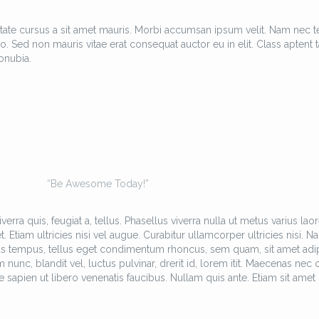
tate cursus a sit amet mauris. Morbi accumsan ipsum velit. Nam nec te
o. Sed non mauris vitae erat consequat auctor eu in elit. Class aptent ta
onubia.
“Be Awesome Today!”
erra quis, feugiat a, tellus. Phasellus viverra nulla ut metus varius laor
Etiam ultricies nisi vel augue. Curabitur ullamcorper ultricies nisi. N
as tempus, tellus eget condimentum rhoncus, sem quam, sit amet adi
c, blandit vel, luctus pulvinar, drerit id, lorem itit. Maecenas nec 
 sapien ut libero venenatis faucibus. Nullam quis ante. Etiam sit amet 