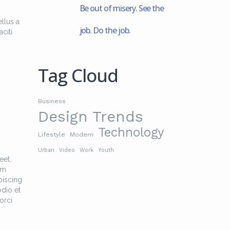
Be out of misery. See the
llus a
job. Do the job.
citi
Tag Cloud
Business
Design Trends
Technology
Lifestyle
Modern
Urban
Video
Work
Youth
eet.
am
piscing
odio et
orci