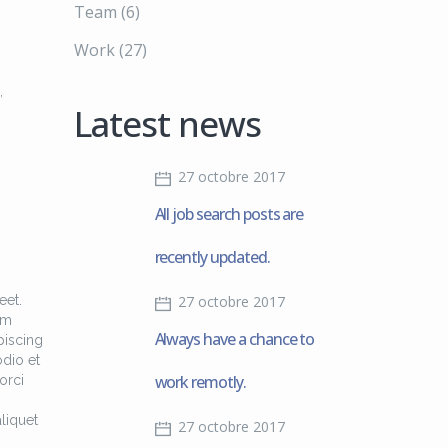
Team
(6)
Work
(27)
,
Latest news
27 octobre 2017
All job search posts are
recently updated.
eet.
27 octobre 2017
am
Always have a chance to
piscing
odio et
work remotly.
orci
liquet
27 octobre 2017