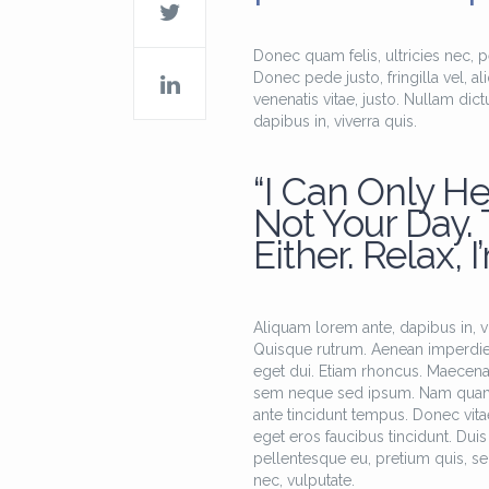
Donec quam felis, ultricies nec, 
Donec pede justo, fringilla vel, al
venenatis vitae, justo. Nullam dic
dapibus in, viverra quis.
“I Can Only He
Not Your Day.
Either. Relax, I
Aliquam lorem ante, dapibus in, viv
Quisque rutrum. Aenean imperdiet. 
eget dui. Etiam rhoncus. Maecen
sem neque sed ipsum. Nam quam nun
ante tincidunt tempus. Donec vitae
eget eros faucibus tincidunt. Duis 
pellentesque eu, pretium quis, se
nec, vulputate.