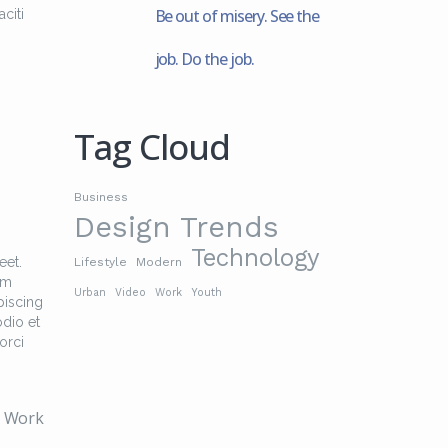
Be out of misery. See the
citi
job. Do the job.
Tag Cloud
Business
Design Trends
Technology
eet.
Lifestyle
Modern
am
Urban
Video
Work
Youth
piscing
odio et
orci
Work