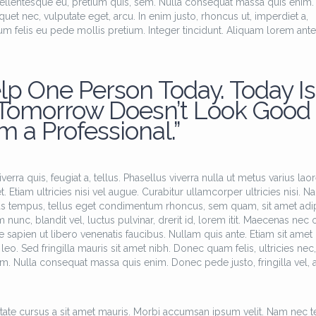
pellentesque eu, pretium quis, sem. Nulla consequat massa quis enim.
iquet nec, vulputate eget, arcu. In enim justo, rhoncus ut, imperdiet a,
tum felis eu pede mollis pretium. Integer tincidunt. Aliquam lorem ante
lp One Person Today. Today Is
 Tomorrow Doesn’t Look Good
’m a Professional.”
erra quis, feugiat a, tellus. Phasellus viverra nulla ut metus varius laor
Etiam ultricies nisi vel augue. Curabitur ullamcorper ultricies nisi. N
as tempus, tellus eget condimentum rhoncus, sem quam, sit amet adi
c, blandit vel, luctus pulvinar, drerit id, lorem itit. Maecenas nec 
 sapien ut libero venenatis faucibus. Nullam quis ante. Etiam sit amet 
leo. Sed fringilla mauris sit amet nibh. Donec quam felis, ultricies nec,
m. Nulla consequat massa quis enim. Donec pede justo, fringilla vel, a
tate cursus a sit amet mauris. Morbi accumsan ipsum velit. Nam nec te