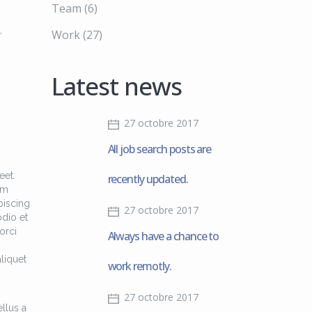
Team
(6)
,
Work
(27)
Latest news
27 octobre 2017
All job search posts are
eet.
recently updated.
am
piscing
27 octobre 2017
odio et
orci
Always have a chance to
liquet
work remotly.
27 octobre 2017
llus a