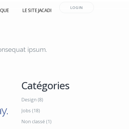
LOGIN
RQUE
LE SITE JACADI
consequat ipsum.
Catégories
Design
(8)
y.
Jobs
(18)
Non classé
(1)