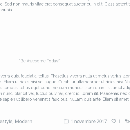
o. Sed non mauris vitae erat consequat auctor eu in elit. Class aptent ta
onubia.
“Be Awesome Today!”
erra quis, feugiat a, tellus. Phasellus viverra nulla ut metus varius laor
Etiam ultricies nisi vel augue. Curabitur ullamcorper ultricies nisi. N
as tempus, tellus eget condimentum rhoncus, sem quam, sit amet adi
c, blandit vel, luctus pulvinar, drerit id, lorem itit. Maecenas nec 
 sapien ut libero venenatis faucibus. Nullam quis ante. Etiam sit amet 
1
festyle
,
Modern
1 novembre 2017