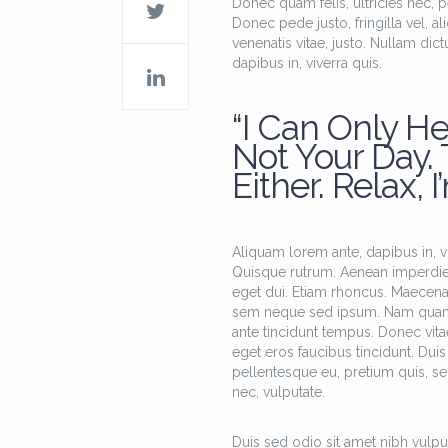
Donec quam felis, ultricies nec, 
Donec pede justo, fringilla vel, al
venenatis vitae, justo. Nullam dic
dapibus in, viverra quis.
“I Can Only He
Not Your Day.
Either. Relax, I
Aliquam lorem ante, dapibus in, viv
Quisque rutrum. Aenean imperdiet. 
eget dui. Etiam rhoncus. Maecen
sem neque sed ipsum. Nam quam nun
ante tincidunt tempus. Donec vitae
eget eros faucibus tincidunt. Duis 
pellentesque eu, pretium quis, se
nec, vulputate.
Duis sed odio sit amet nibh vulpu