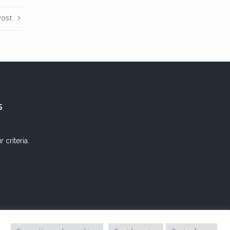
Post
s
criteria.