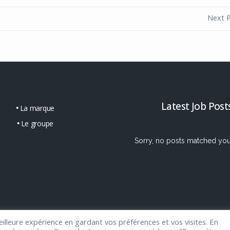
Next 
Latest Job Post
La marque
Le groupe
Sorry, no posts matched your 
eilleure expérience en gardant vos préférences et vos visites. En
© 2017 Mikado-Themes