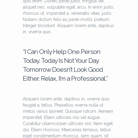
quis enim. Donec pede justo, fringilla vel,
aliquet nec, vulputate eget, arcu. In enim justo,
rhoncus ut, imperdiet a, venenatis vitae, justo.
Nullam dictum felis eu pede mollis pretium.
Integer tincidunt. Aliquam lorem ante, dapibus
in, viverra quis.
“I Can Only Help One Person
Today. Today Is Not Your Day.
Tomorrow Doesn’t Look Good
Either. Relax, I’m a Professional.”
Aliquam lorem ante, dapibus in, viverra quis,
feugiat a, tellus. Phasellus viverra nulla ut
metus varius laoreet. Quisque rutrum. Aenean
imperdiet. Etiam ultricies nisi vel augue.
Curabitur ullamcorper ultricies nisi. Nam eget
dui. Etiam rhoncus. Maecenas tempus, tellus
eget condimentum rhoncus, sem quam, sit