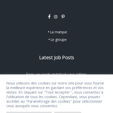
La marque
Le groupe
Latest Job Posts
Sorry, no posts matched your criteria.
Nous utilisons des cookies sur notre site pour vous fournir
la meilleure expérience en gardant vos préférences et vos
visites. En cliquant sur “Tout Accepter ”, vous consentez à
l'utilisation de tous les cookies. Cependant, vous pouvez
accéder au "Paramétrage des cookies" pour sélectionner
ceux auxquels vous consentez.