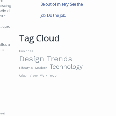
am
Be out of misery. See the
piscing
odio et
job. Do the job.
orci
liquet
Tag Cloud
llus a
citi
Business
Design Trends
Technology
Lifestyle
Modern
Urban
Video
Work
Youth
eet.