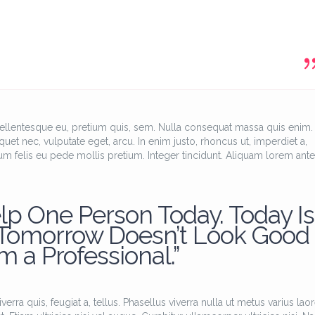
pellentesque eu, pretium quis, sem. Nulla consequat massa quis enim.
iquet nec, vulputate eget, arcu. In enim justo, rhoncus ut, imperdiet a,
tum felis eu pede mollis pretium. Integer tincidunt. Aliquam lorem ante
lp One Person Today. Today Is
 Tomorrow Doesn’t Look Good
’m a Professional.”
erra quis, feugiat a, tellus. Phasellus viverra nulla ut metus varius laor