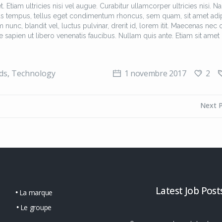
Etiam ultricies nisi vel augue. Curabitur ullamcorper ultricies nisi. N
as tempus, tellus eget condimentum rhoncus, sem quam, sit amet adi
c, blandit vel, luctus pulvinar, drerit id, lorem itit. Maecenas nec 
 sapien ut libero venenatis faucibus. Nullam quis ante. Etiam sit amet 
2
ds
,
Technology
1 novembre 2017
Next 
Latest Job Post
La marque
Le groupe