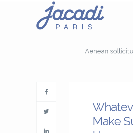
Aenean sollicit
Whateve
Make Su