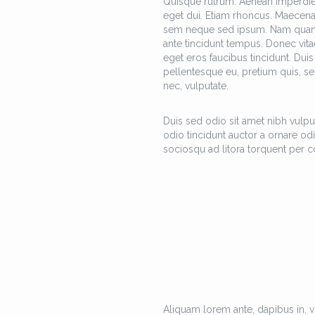
Quisque rutrum. Aenean imperdiet. 
eget dui. Etiam rhoncus. Maecen
sem neque sed ipsum. Nam quam nun
ante tincidunt tempus. Donec vitae
eget eros faucibus tincidunt. Duis 
pellentesque eu, pretium quis, se
nec, vulputate.
Duis sed odio sit amet nibh vulpu
odio tincidunt auctor a ornare odi
sociosqu ad litora torquent per c
Aliquam lorem ante, dapibus in, viv