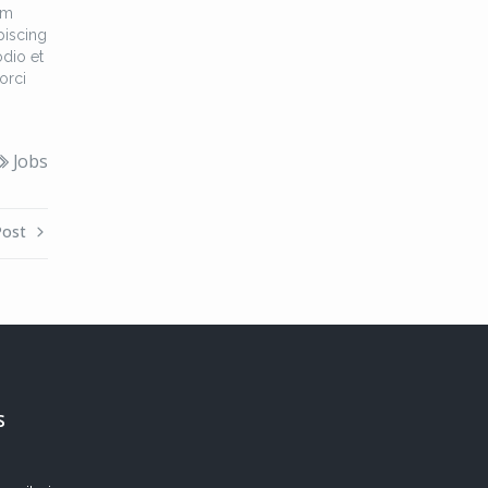
am
piscing
odio et
orci
Jobs
Post
s