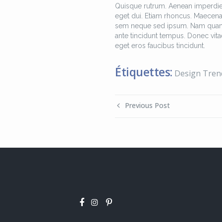
Quisque rutrum. Aenean imperdiet. 
eget dui. Etiam rhoncus. Maecen
sem neque sed ipsum. Nam quam nun
ante tincidunt tempus. Donec vitae
eget eros faucibus tincidunt.
Étiquettes:
Design Tren
Previous Post