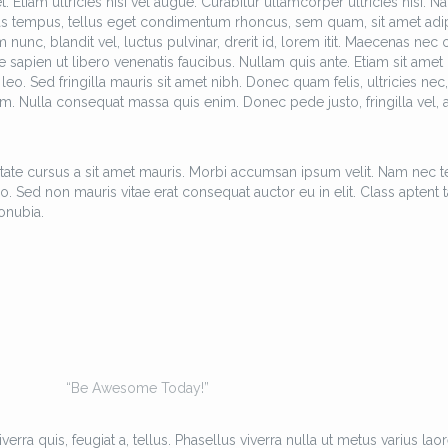
Etiam ultricies nisi vel augue. Curabitur ullamcorper ultricies nisi. N
as tempus, tellus eget condimentum rhoncus, sem quam, sit amet adi
c, blandit vel, luctus pulvinar, drerit id, lorem itit. Maecenas nec 
 sapien ut libero venenatis faucibus. Nullam quis ante. Etiam sit amet 
leo. Sed fringilla mauris sit amet nibh. Donec quam felis, ultricies nec,
m. Nulla consequat massa quis enim. Donec pede justo, fringilla vel, a
tate cursus a sit amet mauris. Morbi accumsan ipsum velit. Nam nec te
o. Sed non mauris vitae erat consequat auctor eu in elit. Class aptent ta
onubia.
“Be Awesome Today!”
erra quis, feugiat a, tellus. Phasellus viverra nulla ut metus varius laor