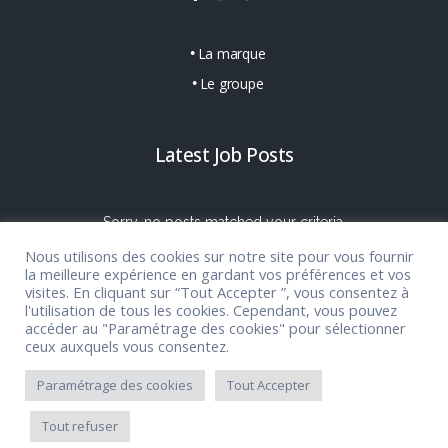
La marque
Le groupe
Latest Job Posts
Sorry, no posts matched your criteria.
Nous utilisons des cookies sur notre site pour vous fournir
la meilleure expérience en gardant vos préférences et vos
visites. En cliquant sur “Tout Accepter ”, vous consentez à
l'utilisation de tous les cookies. Cependant, vous pouvez
accéder au "Paramétrage des cookies" pour sélectionner
ceux auxquels vous consentez.
Paramétrage des cookies
Tout Accepter
Tout refuser
© 2017 Mikado-Themes