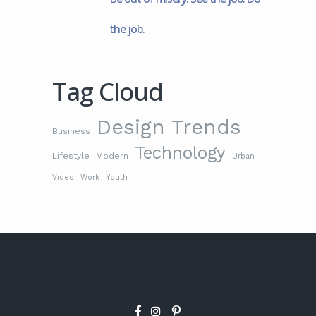
the job.
Tag Cloud
Design Trends
Business
Technology
Lifestyle
Modern
Urban
Video
Work
Youth