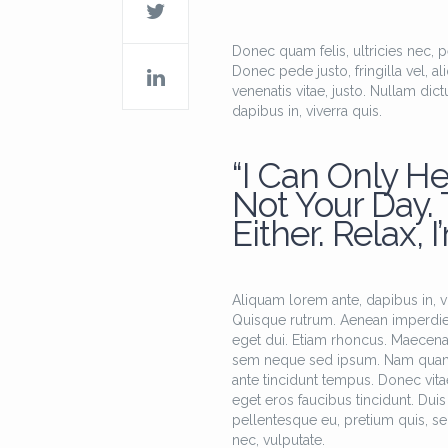
Donec quam felis, ultricies nec, 
Donec pede justo, fringilla vel, al
venenatis vitae, justo. Nullam dic
dapibus in, viverra quis.
“I Can Only He
Not Your Day.
Either. Relax, I
Aliquam lorem ante, dapibus in, viv
Quisque rutrum. Aenean imperdiet. 
eget dui. Etiam rhoncus. Maecen
sem neque sed ipsum. Nam quam nun
ante tincidunt tempus. Donec vitae
eget eros faucibus tincidunt. Duis 
pellentesque eu, pretium quis, se
nec, vulputate.