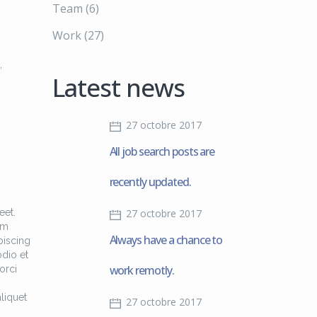
Team
(6)
inuer
Work
(27)
,
lume.
Latest news
27 octobre 2017
All job search posts are
recently updated.
eet.
27 octobre 2017
am
Always have a chance to
piscing
odio et
work remotly.
orci
liquet
27 octobre 2017