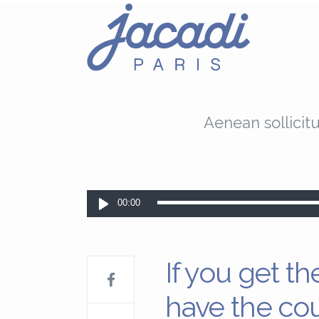
Aenean sollicit
Lecteur
00:00
audio
If you get th
have the co