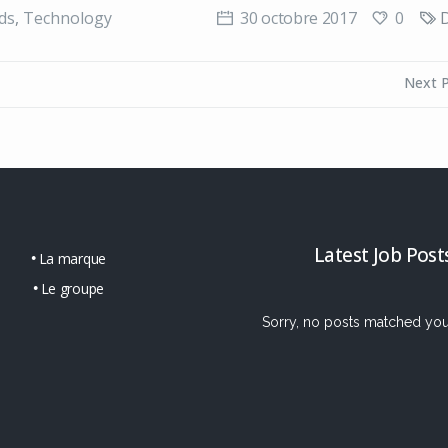
0
ds
,
Technology
30 octobre 2017
Next 
Latest Job Post
La marque
Le groupe
Sorry, no posts matched your 