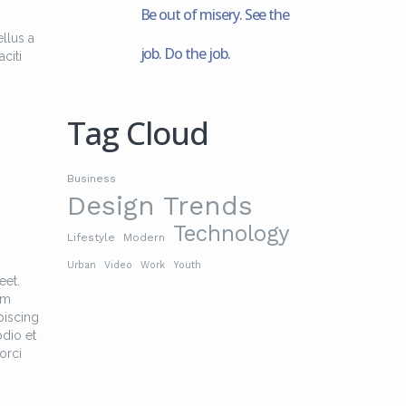
Be out of misery. See the
llus a
job. Do the job.
citi
Tag Cloud
Business
Design Trends
Technology
Lifestyle
Modern
Urban
Video
Work
Youth
eet.
am
piscing
odio et
orci