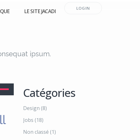
LOGIN
RQUE
LE SITE JACADI
consequat ipsum.
lisez
Catégories
ches
Design
(8)
ll
t/bas
Jobs
(18)
ur
Non classé
(1)
gmenter