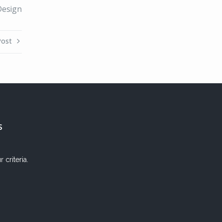
Design
Post
s
criteria.