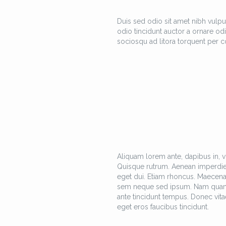
Duis sed odio sit amet nibh vulpu
odio tincidunt auctor a ornare odi
sociosqu ad litora torquent per c
Aliquam lorem ante, dapibus in, viv
Quisque rutrum. Aenean imperdiet. 
eget dui. Etiam rhoncus. Maecen
sem neque sed ipsum. Nam quam nun
ante tincidunt tempus. Donec vitae
eget eros faucibus tincidunt.