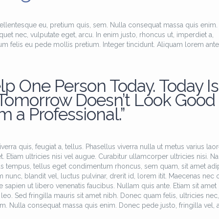
ou
dim
pellentesque eu, pretium quis, sem. Nulla consequat massa quis enim.
iquet nec, vulputate eget, arcu. In enim justo, rhoncus ut, imperdiet a,
le
tum felis eu pede mollis pretium. Integer tincidunt. Aliquam lorem ante
vo
lp One Person Today. Today Is
 Tomorrow Doesn’t Look Good
’m a Professional.”
erra quis, feugiat a, tellus. Phasellus viverra nulla ut metus varius laor
Etiam ultricies nisi vel augue. Curabitur ullamcorper ultricies nisi. N
as tempus, tellus eget condimentum rhoncus, sem quam, sit amet adi
c, blandit vel, luctus pulvinar, drerit id, lorem itit. Maecenas nec 
 sapien ut libero venenatis faucibus. Nullam quis ante. Etiam sit amet 
leo. Sed fringilla mauris sit amet nibh. Donec quam felis, ultricies nec,
m. Nulla consequat massa quis enim. Donec pede justo, fringilla vel, a