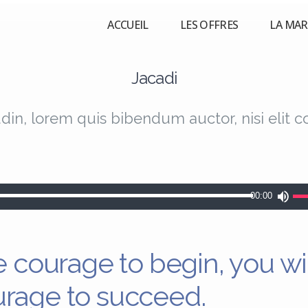
ACCUEIL
LES OFFRES
LA MA
Jacadi
udin, lorem quis bibendum auctor, nisi elit 
Uti
00:00
les
flè
e courage to begin, you wi
hau
po
urage to succeed.
au