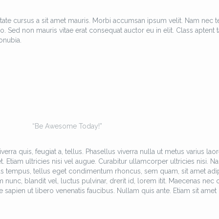
tate cursus a sit amet mauris. Morbi accumsan ipsum velit. Nam nec te
o. Sed non mauris vitae erat consequat auctor eu in elit. Class aptent ta
onubia.
“Be Awesome Today!”
erra quis, feugiat a, tellus. Phasellus viverra nulla ut metus varius laor
Etiam ultricies nisi vel augue. Curabitur ullamcorper ultricies nisi. N
as tempus, tellus eget condimentum rhoncus, sem quam, sit amet adi
c, blandit vel, luctus pulvinar, drerit id, lorem itit. Maecenas nec 
 sapien ut libero venenatis faucibus. Nullam quis ante. Etiam sit amet 