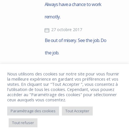
Always have a chance to work
remotly.
27 octobre 2017
Be out of misery. See the job. Do
the job.
Nous utilisons des cookies sur notre site pour vous fournir
Tag Cloud
la meilleure expérience en gardant vos préférences et vos
visites. En cliquant sur “Tout Accepter ”, vous consentez à
l'utilisation de tous les cookies. Cependant, vous pouvez
Design Trends
accéder au "Paramétrage des cookies" pour sélectionner
Business
ceux auxquels vous consentez.
Technology
Lifestyle
Modern
Urban
Paramétrage des cookies
Tout Accepter
Video
Work
Youth
Tout refuser