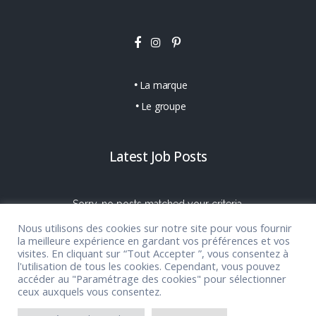
La marque
Le groupe
Latest Job Posts
Sorry, no posts matched your criteria.
Nous utilisons des cookies sur notre site pour vous fournir
la meilleure expérience en gardant vos préférences et vos
visites. En cliquant sur “Tout Accepter ”, vous consentez à
l'utilisation de tous les cookies. Cependant, vous pouvez
accéder au "Paramétrage des cookies" pour sélectionner
ceux auxquels vous consentez.