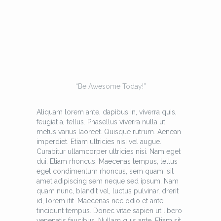
“Be Awesome Today!”
Aliquam lorem ante, dapibus in, viverra quis,
feugiat a, tellus. Phasellus viverra nulla ut
metus varius laoreet. Quisque rutrum. Aenean
imperdiet. Etiam ultricies nisi vel augue.
Curabitur ullamcorper ultricies nisi. Nam eget
dui. Etiam rhoncus. Maecenas tempus, tellus
eget condimentum rhoncus, sem quam, sit
amet adipiscing sem neque sed ipsum. Nam
quam nunc, blandit vel, luctus pulvinar, drerit
id, lorem itit. Maecenas nec odio et ante
tincidunt tempus. Donec vitae sapien ut libero
venenatis faucibus. Nullam quis ante. Etiam sit