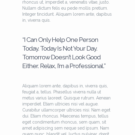
rhoncus ut, imperdiet a, venenatis vitae, justo.
Nullam dictum felis eu pede mollis pretium.
Integer tincidunt. Aliquam lorem ante, dapibus
in, viverra quis.
“I Can Only Help One Person
Today. Today Is Not Your Day.
Tomorrow Doesn’t Look Good
Either. Relax, I’m a Professional.”
Aliquam lorem ante, dapibus in, viverra quis,
feugiat a, tellus. Phasellus viverra nulla ut
metus varius laoreet. Quisque rutrum. Aenean
imperdiet. Etiam ultricies nisi vel augue.
Curabitur ullamcorper ultricies nisi. Nam eget
dui. Etiam rhoncus. Maecenas tempus, tellus
eget condimentum rhoncus, sem quam, sit
amet adipiscing sem neque sed ipsum. Nam
quam nunc, blandit vel, luctus pulvinar, drerit