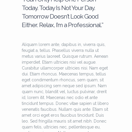
Today. Today Is Not Your Day.
Tomorrow Doesn’t Look Good
Either. Relax, I’m a Professional.”
Aliquam lorem ante, dapibus in, viverra quis,
feugiat a, tellus. Phasellus viverra nulla ut
metus varius laoreet. Quisque rutrum. Aenean
imperdiet. Etiam ultricies nisi vel augue.
Curabitur ullamcorper ultricies nisi. Nam eget
dui. Etiam rhoncus. Maecenas tempus, tellus
eget condimentum rhoncus, sem quam, sit
amet adipiscing sem neque sed ipsum. Nam
quam nunc, blandit vel, luctus pulvinar, drerit
id, lorem itit. Maecenas nec odio et ante
tincidunt tempus. Donec vitae sapien ut libero
venenatis faucibus. Nullam quis ante. Etiam sit
amet orci eget eros faucibus tincidunt. Duis
leo. Sed fringilla mauris sit amet nibh. Donec
quam felis, ultricies nec, pellentesque eu,