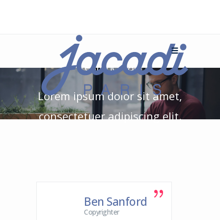
Testimonials
Lorem ipsum dolor sit amet,
consectetuer adipiscing elit.
Ben Sanford
Copyrighter