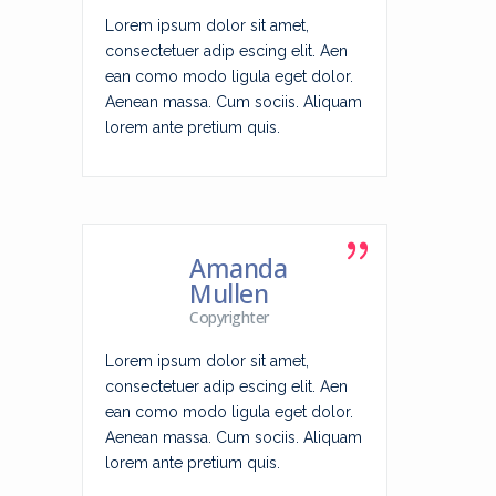
Lorem ipsum dolor sit amet,
consectetuer adip escing elit. Aen
Lorem i
ean como modo ligula eget dolor.
consecte
Aenean massa. Cum sociis. Aliquam
ean com
lorem ante pretium quis.
Aenean 
lorem an
Amanda
Mullen
Copyrighter
Lorem i
Lorem ipsum dolor sit amet,
consecte
consectetuer adip escing elit. Aen
ean com
ean como modo ligula eget dolor.
Aenean 
Aenean massa. Cum sociis. Aliquam
lorem an
lorem ante pretium quis.