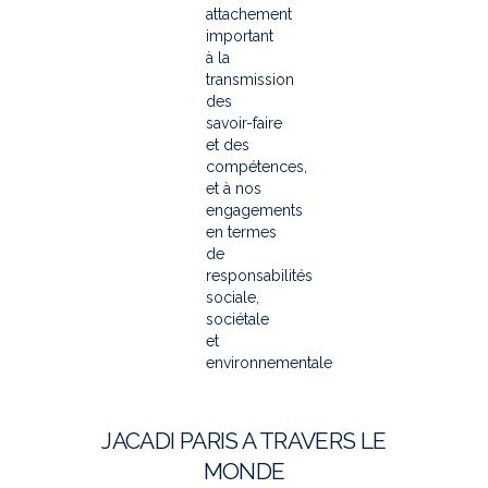
attachement
important
à la
transmission
des
savoir-faire
et des
compétences,
et à nos
engagements
en termes
de
responsabilités
sociale,
sociétale
et
environnementale
JACADI PARIS A TRAVERS LE
MONDE