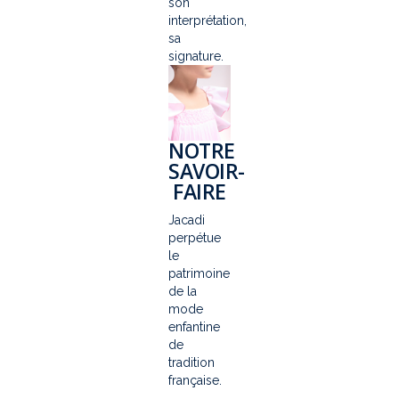
son
interprétation,
sa
signature.
NOTRE
SAVOIR-
FAIRE
Jacadi
perpétue
le
patrimoine
de la
mode
enfantine
de
tradition
française.