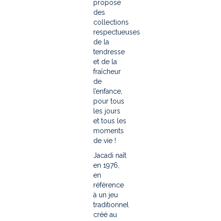
propose
des
collections
respectueuses
de la
tendresse
et de la
fraîcheur
de
l’enfance,
pour tous
les jours
et tous les
moments
de vie !
Jacadi naît
en 1976,
en
référence
à un jeu
traditionnel
créé au