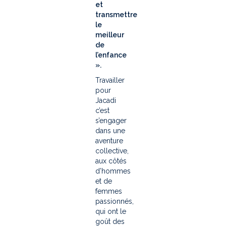
et
transmettre
le
meilleur
de
l’enfance
».
Travailler
pour
Jacadi
c’est
s’engager
dans une
aventure
collective,
aux côtés
d’hommes
et de
femmes
passionnés,
qui ont le
goût des