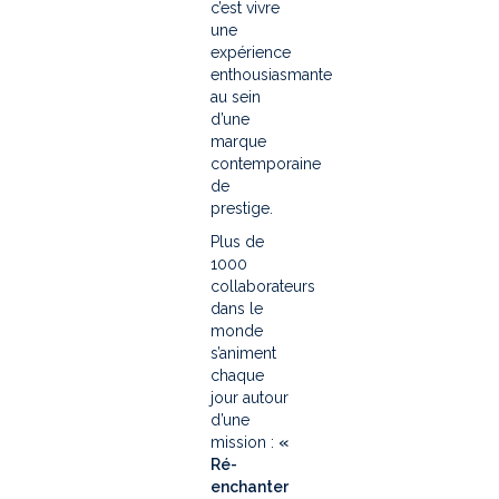
c’est vivre
une
expérience
enthousiasmante
au sein
d’une
marque
contemporaine
de
prestige.
Plus de
1000
collaborateurs
dans le
monde
s’animent
chaque
jour autour
d’une
mission :
«
Ré-
enchanter