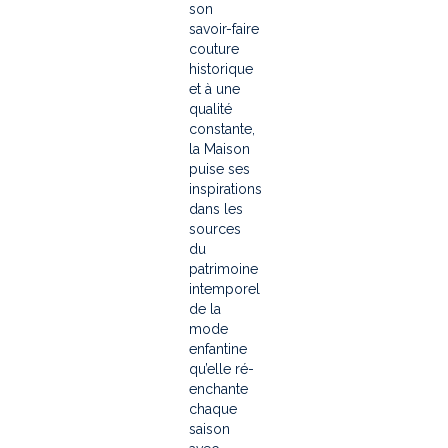
son
savoir-faire
couture
historique
et à une
qualité
constante,
la Maison
puise ses
inspirations
dans les
sources
du
patrimoine
intemporel
de la
mode
enfantine
qu’elle ré-
enchante
chaque
saison