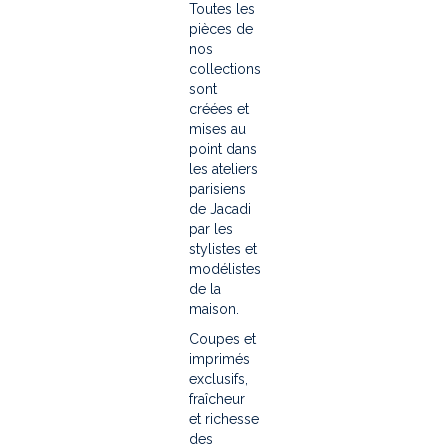
Toutes les
pièces de
nos
collections
sont
créées et
mises au
point dans
les ateliers
parisiens
de Jacadi
par les
stylistes et
modélistes
de la
maison.
Coupes et
imprimés
exclusifs,
fraîcheur
et richesse
des