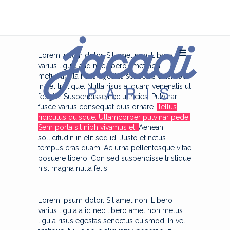
Lorem ipsum dolor. Sit amet non. Libero
varius ligula a id nec libero amet non
metus ligula risus egestas senectus euismod.
In vel tristique. Nulla risus aliquam venenatis ut
feugiat. Suspendisse nec ultricies.
Pulvinar
fusce varius consequat quis ornare.
Tellus
ridiculus quisque. Ullamcorper pulvinar pede.
Sem porta sit nibh vivamus et.
Aenean
sollicitudin in elit sed id. Justo et netus
tempus cras quam. Ac urna pellentesque vitae
posuere libero. Con sed suspendisse tristique
nisl magna nulla felis.
Lorem ipsum dolor. Sit amet non. Libero
varius ligula a id nec libero amet non metus
ligula risus egestas senectus euismod. In vel