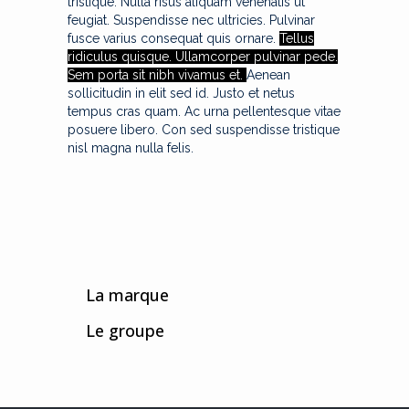
tristique. Nulla risus aliquam venenatis ut
feugiat. Suspendisse nec ultricies.
Pulvinar
fusce varius consequat quis ornare.
Tellus
ridiculus quisque. Ullamcorper pulvinar pede.
Sem porta sit nibh vivamus et.
Aenean
sollicitudin in elit sed id. Justo et netus
tempus cras quam. Ac urna pellentesque vitae
posuere libero. Con sed suspendisse tristique
nisl magna nulla felis.
La marque
Le groupe